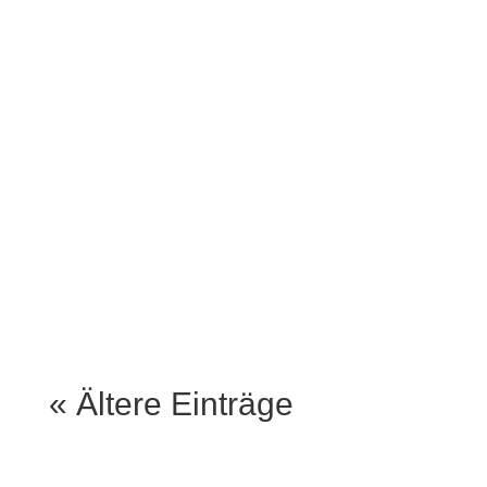
November wird’s bei uns
im Lemke am Hackeschen
Markt richtig sportlich –
und ziemlich amerikanisch.
Denn: Wir sind offizieller
Fanpub der Pittsburgh
Steelers! Was heißt das?
Ganz...
« Ältere Einträge