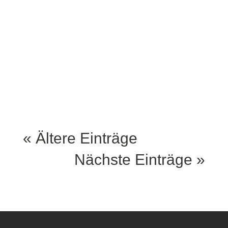
gibt’s jetzt die Zugabe: Am
14. Mai 2025 kommt Mad
Monkey Comedy erneut
ins Lemke am
Hackeschen Markt....
« Ältere Einträge
Nächste Einträge »