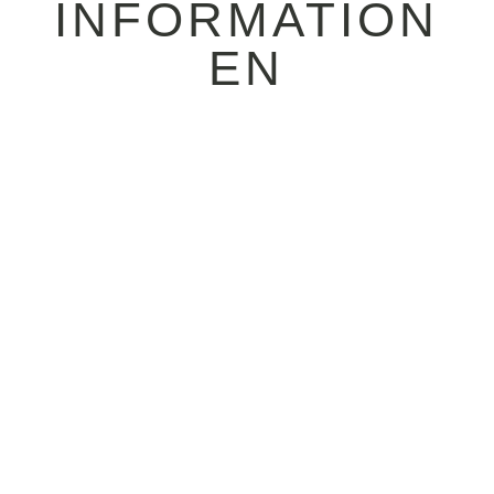
INFORMATION
EN
09.06.2026 / Dort, wo
1999 unser erstes Bier
gebraut und gezapft
wurde, wird ab dem 11.