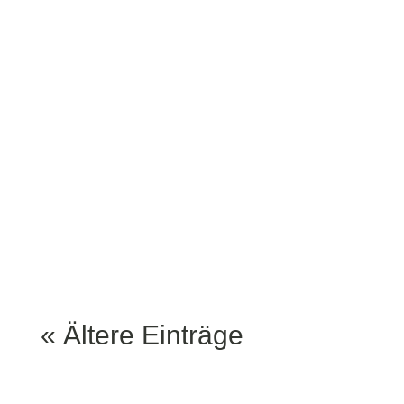
November wird’s bei uns
im Lemke am Hackeschen
Markt richtig sportlich –
und ziemlich amerikanisch.
Denn: Wir sind offizieller
Fanpub der Pittsburgh
Steelers! Was heißt das?
Ganz...
« Ältere Einträge