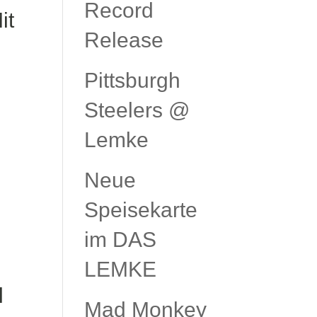
Record
it
Release
Pittsburgh
Steelers @
Lemke
Neue
Speisekarte
im DAS
LEMKE
l
Mad Monkey