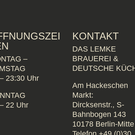
FFNUNGSZEI
KONTAKT
EN
DAS LEMKE
BRAUEREI &
NTAG –
DEUTSCHE KÜC
MSTAG
– 23:30 Uhr
Am Hackeschen
Markt:
NNTAG
Dircksenstr., S-
– 22 Uhr
Bahnbogen 143
10178 Berlin-Mitte
Telefon +49 (0)30