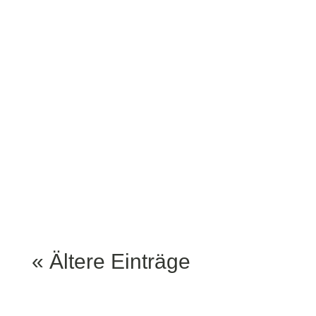
November wird’s bei uns
im Lemke am Hackeschen
Markt richtig sportlich –
und ziemlich amerikanisch.
Denn: Wir sind offizieller
Fanpub der Pittsburgh
Steelers! Was heißt das?
Ganz...
« Ältere Einträge